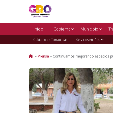
Inicio
Gobierno
Municipio
Tr
Gobierno de Tamaulipas
Servicios en línea
Portada
»
Prensa
»
Continuamos mejorando espacios pú